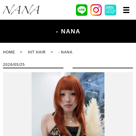
- NANA
HOME
HIT HAIR
- NANA
2026/05/25