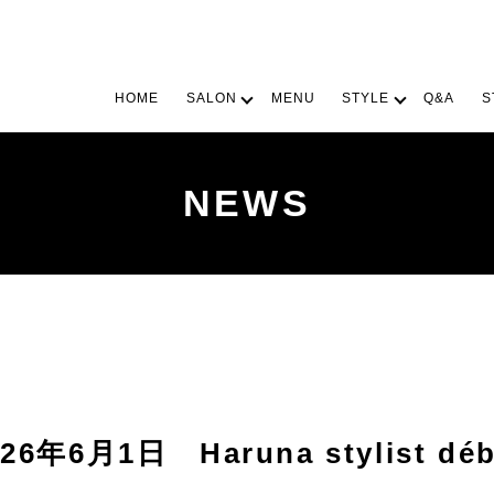
HOME
SALON
MENU
STYLE
Q&A
S
NEWS
026年6月1日 Haruna stylist déb